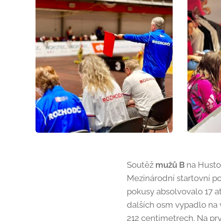
Soutěž
mužů B
na Hustop
Mezinárodní startovní po
pokusy absolvovalo 17 a
dalších osm vypadlo na v
212 centimetrech. Na prv