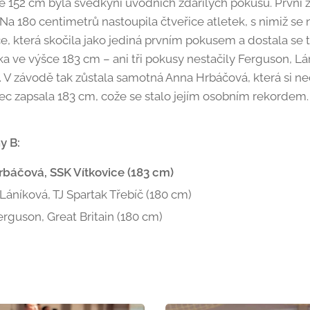
e 152 cm byla svědkyní úvodních zdařilých pokusů. První 
Na 180 centimetrů nastoupila čtveřice atletek, s nimiž se
e, která skočila jako jediná prvním pokusem a dostala se t
ťka ve výšce 183 cm – ani tři pokusy nestačily Ferguson, L
V závodě tak zůstala samotná Anna Hrbáčová, která si nec
c zapsala 183 cm, cože se stalo jejím osobním rekordem
y B:
Hrbáčová, SSK Vítkovice (183 cm)
 Láníková, TJ Spartak Třebíč (180 cm)
Ferguson, Great Britain (180 cm)