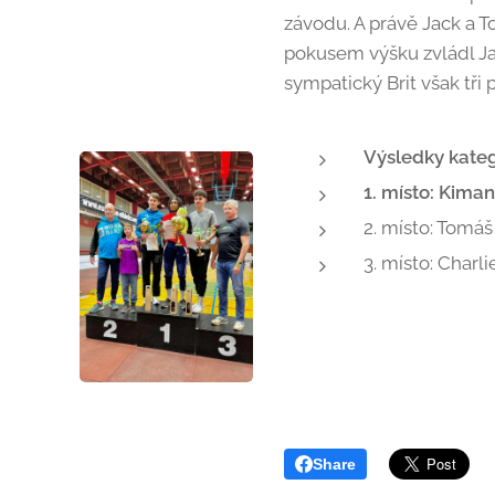
závodu. A právě Jack a T
pokusem výšku zvládl Jack
sympatický Brit však tři 
Výsledky kateg
1. místo: Kiman
2. místo: Tomáš
3. místo: Charl
Share