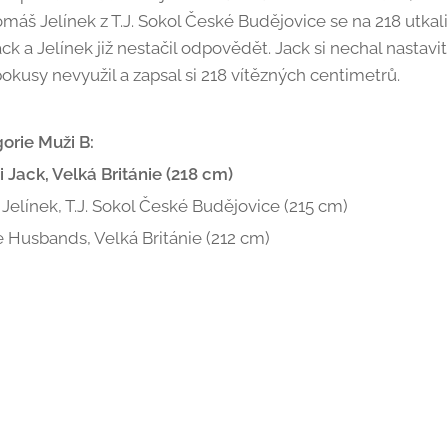
omáš Jelínek z T.J. Sokol České Budějovice se na 218 utkal
 a Jelínek již nestačil odpovědět. Jack si nechal nastavit
pokusy nevyužil a zapsal si 218 vítězných centimetrů.
orie Muži B:
i Jack, Velká Británie (218 cm)
 Jelínek, T.J. Sokol České Budějovice (215 cm)
ie Husbands, Velká Británie (212 cm)