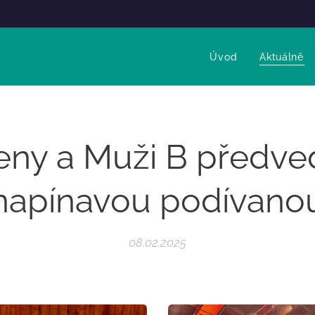
Úvod
Aktuálně
eny a Muži B předved
napínavou podívano
08.02.2025