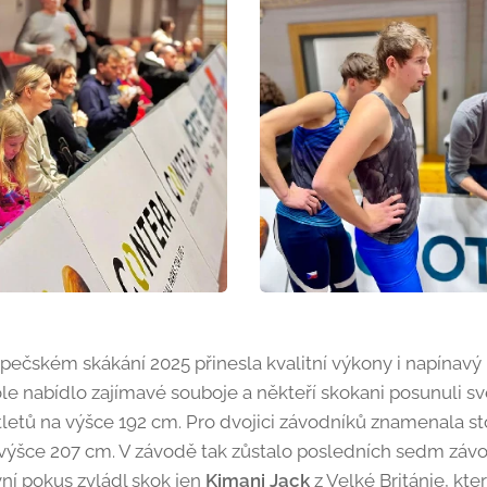
ečském skákání 2025 přinesla kvalitní výkony i napínavý bo
le nabídlo zajímavé souboje a někteří skokani posunuli sv
tletů na výšce 192 cm. Pro dvojici závodníků znamenala s
ýšce 207 cm. V závodě tak zůstalo posledních sedm závodn
ní pokus zvládl skok jen
Kimani
Jack
z Velké Británie, kte