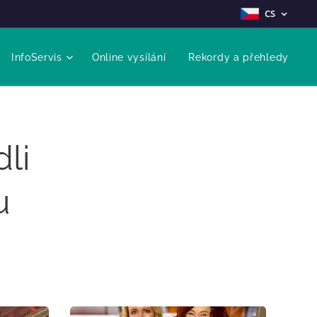
CS
InfoServis
Online vysílání
Rekordy a přehledy
li
u