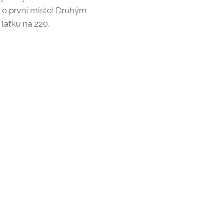
i o první místo! Druhým
 laťku na 220,