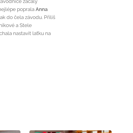
závodnice začaly
 nejlépe poprala
Anna
ak do čela závodu. Přiliš
áníkové a Stele
hala nastavit laťku na
.