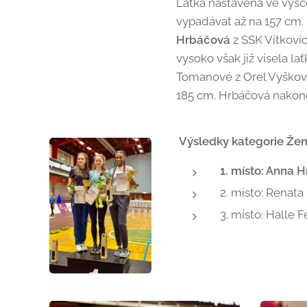
Laťka nastavená ve výšc
vypadávat až na 157 cm. 
Hrbáčová
z SSK Vítkovic
vysoko však již visela la
Tomanové z Orel Vyškov. 
185 cm. Hrbáčová nakone
Výsledky kategorie Žen
1. místo: Anna 
2. místo: Renata
3. místo: Halle 