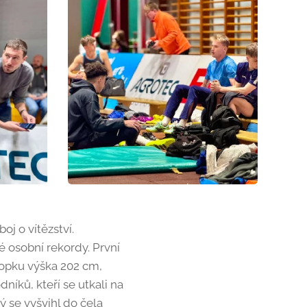
j o vítězství.
é osobní rekordy. První
topku výška 202 cm,
íků, kteří se utkali na
rý se vyšvihl do čela