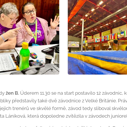
ody
žen B.
Úderem 11.30 se na start postavilo 12 závodnic,
liky představily také dvě závodnice z Velké Británie. P
jejich trenérů ve skvělé formě, závod tedy sliboval skvěl
ta Láníková, která dopoledne zvítězila v závodech juniore