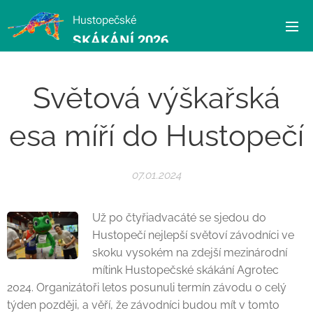
Hustopečské
SKÁKÁNÍ 2026
Světová výškařská
esa míří do Hustopečí
07.01.2024
Už po čtyřiadvacáté se sjedou do
Hustopečí nejlepší světoví závodníci ve
skoku vysokém na zdejší mezinárodní
mítink Hustopečské skákání Agrotec
2024. Organizátoři letos posunuli termín závodu o celý
týden později, a věří, že závodníci budou mít v tomto