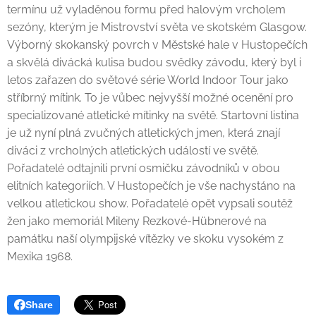
termínu už vyladěnou formu před halovým vrcholem
sezóny, kterým je Mistrovství světa ve skotském Glasgow.
Výborný skokanský povrch v Městské hale v Hustopečích
a skvělá divácká kulisa budou svědky závodu, který byl i
letos zařazen do světové série World Indoor Tour jako
stříbrný mítink. To je vůbec nejvyšší možné ocenění pro
specializované atletické mítinky na světě. Startovní listina
je už nyní plná zvučných atletických jmen, která znají
diváci z vrcholných atletických událostí ve světě.
Pořadatelé odtajnili první osmičku závodníků v obou
elitních kategoriích. V Hustopečích je vše nachystáno na
velkou atletickou show. Pořadatelé opět vypsali soutěž
žen jako memoriál Mileny Rezkové-Hübnerové na
památku naší olympijské vítězky ve skoku vysokém z
Mexika 1968.
Share