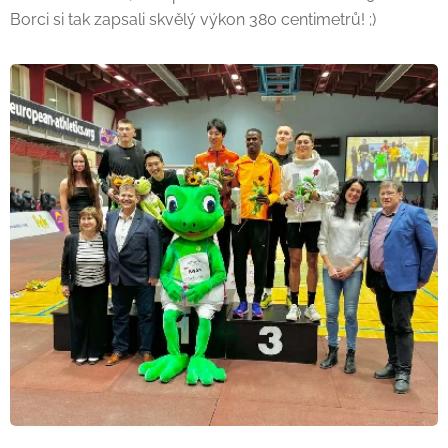
Borci si tak zapsali skvělý výkon 380 centimetrů! ;)