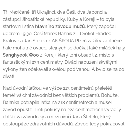
Tři Mexičané, tři Ukrajinci, dva Češi, dva Japonci a
zástupci Jihoafrické republiky, Kuby a Koreji – to byla
startovní listina
hlavního závodu mužů
, který započal
úderem 19.30. Češi Marek Bahník z TJ Sokol Hradec
Králové a Jan Štefela z AK ŠKODA Plzeň zažili v zaplněné
hale mohutné ovace, stejných se dočkal také miláček haly
Sanghyeok Woo
z Koreji, který loni obsadil 2. místo s
fantastickými 233 centimetry. Diváci nabuzeni skvělými
výkony žen očekavali skvělou podívanou. A bylo se na co
dívat!
Nad úvodní laťkou ve výšce 213 centimetrů přeletěli
téměř všichni závodníci bez větších problémů. Bohužel
Bahníka potrápila laťka na 218 centimetrech a musel
závod opustit. Třetí pokusy na 222 centimetrech vyřadily
další dva závodníky a mezi nimi i Jana Štefelu, který
odstoupil ze zdravotních důvodů. Závod tedy pokračoval