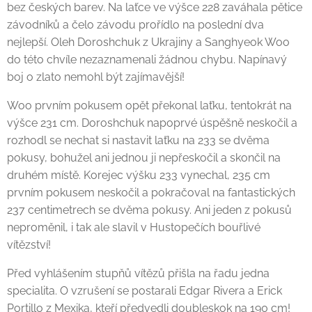
bez českých barev. Na laťce ve výšce 228 zaváhala pětice
závodníků a čelo závodu prořídlo na poslední dva
nejlepší. Oleh Doroshchuk z Ukrajiny a Sanghyeok Woo
do této chvíle nezaznamenali žádnou chybu. Napínavý
boj o zlato nemohl být zajímavější!
Woo prvním pokusem opět překonal laťku, tentokrát na
výšce 231 cm. Doroshchuk napoprvé úspěšně neskočil a
rozhodl se nechat si nastavit laťku na 233 se dvěma
pokusy, bohužel ani jednou ji nepřeskočil a skončil na
druhém místě. Korejec výšku 233 vynechal, 235 cm
prvním pokusem neskočil a pokračoval na fantastických
237 centimetrech se dvěma pokusy. Ani jeden z pokusů
neproměnil, i tak ale slavil v Hustopečích bouřlivé
vítězství!
Před vyhlášením stupňů vítězů přišla na řadu jedna
specialita. O vzrušení se postarali Edgar Rivera a Erick
Portillo z Mexika, kteří předvedli doubleskok na 190 cm!