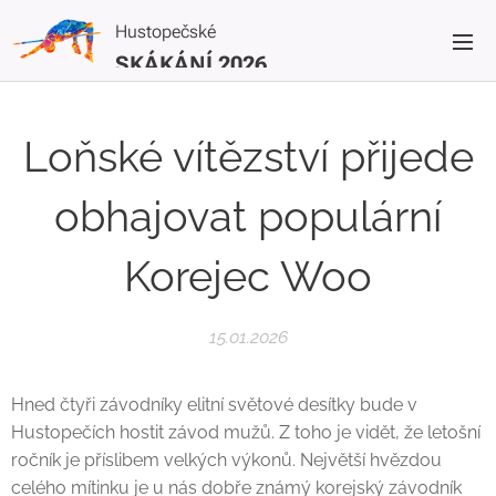
Hustopečské
SKÁKÁNÍ 2026
Loňské vítězství přijede
obhajovat populární
Korejec Woo
15.01.2026
Hned čtyři závodníky elitní světové desítky bude v
Hustopečích hostit závod mužů. Z toho je vidět, že letošní
ročník je příslibem velkých výkonů. Největší hvězdou
celého mítinku je u nás dobře známý korejský závodník