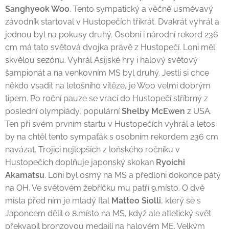
Sanghyeok Woo
. Tento sympatický a věčně usměvavý
závodník startoval v Hustopečích třikrát. Dvakrát vyhrál a
jednou byl na pokusy druhý. Osobní i národní rekord 236
cm má tato světová dvojka právě z Hustopečí. Loni měl
skvělou sezónu. Vyhrál Asijské hry i halový světový
šampionát a na venkovním MS byl druhý. Jestli si chce
někdo vsadit na letošního vítěze, je Woo velmi dobrým
tipem. Po roční pauze se vrací do Hustopečí stříbrný z
poslední olympiády, populární
Shelby McEwen
z USA.
Ten při svém prvním startu v Hustopečích vyhrál a letos
by na chtěl tento sympaťák s osobním rekordem 236 cm
navázat. Trojici nejlepších z loňského ročníku v
Hustopečích doplňuje japonský skokan
Ryoichi
Akamatsu
. Loni byl osmý na MS a předloni dokonce pátý
na OH. Ve světovém žebříčku mu patří 9.místo. O dvě
místa před ním je mladý Ital
Matteo Siolli
, který se s
Japoncem dělil o 8.místo na MS, když ale atletický svět
překvapil bronzovou medailí na halovém ME. Velkým