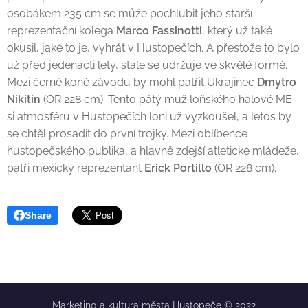
osobákem 235 cm se může pochlubit jeho starší
reprezentační kolega
Marco Fassinotti
, který už také
okusil, jaké to je, vyhrát v Hustopečích. A přestože to bylo
už před jedenácti lety, stále se udržuje ve skvělé formě.
Mezi černé koně závodu by mohl patřit Ukrajinec
Dmytro
Nikitin
(OR 228 cm). Tento pátý muž loňského halové ME
si atmosféru v Hustopečích loni už vyzkoušel, a letos by
se chtěl prosadit do první trojky. Mezi oblíbence
hustopečského publika, a hlavně zdejší atletické mládeže,
patři mexický reprezentant
Erick Portillo
(OR 228 cm).
Share
Marketing a kultura města Hustopeče © 2022