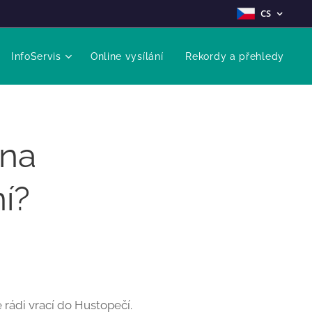
CS
InfoServis
Online vysílání
Rekordy a přehledy
 na
í?
 rádi vrací do Hustopečí.