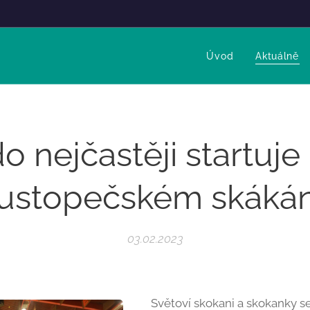
Úvod
Aktuálně
o nejčastěji startuje
ustopečském skákán
03.02.2023
Světoví skokani a skokanky se