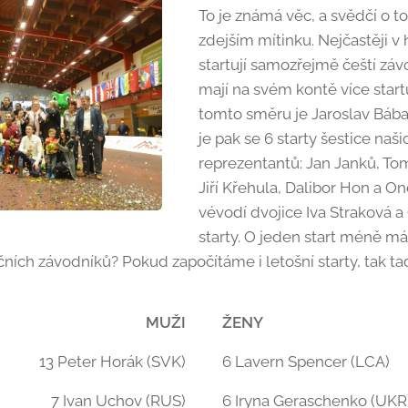
To je známá věc, a svědčí o to
zdejším mítinku. Nejčastěji v 
startují samozřejmě čeští závod
mají na svém kontě více sta
tomto směru je Jaroslav Bába 
je pak se 6 starty šestice naš
reprezentantů: Jan Janků, To
Jiří Křehula, Dalibor Hon a O
vévodí dvojice Iva Straková a
starty. O jeden start méně m
ních závodníků? Pokud započítáme i letošní starty, tak tady
MUŽI
ŽENY
13 Peter Horák (SVK)
6 Lavern Spencer (LCA)
7 Ivan Uchov (RUS)
6 Iryna Geraschenko (UKR