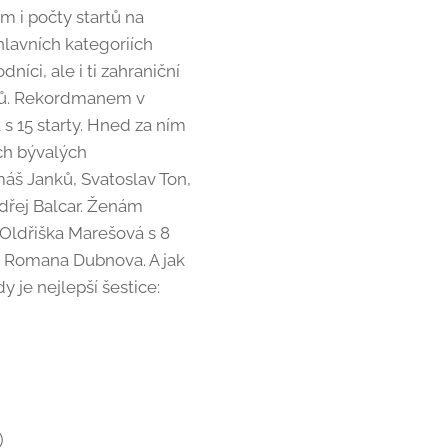
m i počty startů na
hlavních kategoriích
níci, ale i ti zahraniční
rtů. Rekordmanem v
s 15 starty. Hned za ním
ich bývalých
máš Janků, Svatoslav Ton,
ndřej Balcar. Ženám
 Oldřiška Marešová s 8
á Romana Dubnova. A jak
 je nejlepší šestice:
)