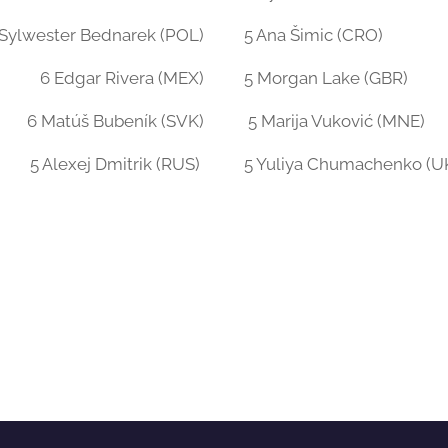
 Sylwester Bednarek (POL)
5 Ana Šimic (CRO)
6 Edgar Rivera (MEX)
5 Morgan Lake (GBR)
6 Matúš Bubeník (SVK)
5 Marija Vuković (MNE)
5 Alexej Dmitrik (RUS)
5 Yuliya Chumachenko (