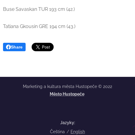
Buse Savaskan TUR 193 cm (42.)
Tatiana Gkousin GRE 194 cm (43.)
Share
Marketing a kultura města Hustopeče © 2022
Město Hustopeče
Jazyky
Čeština
English