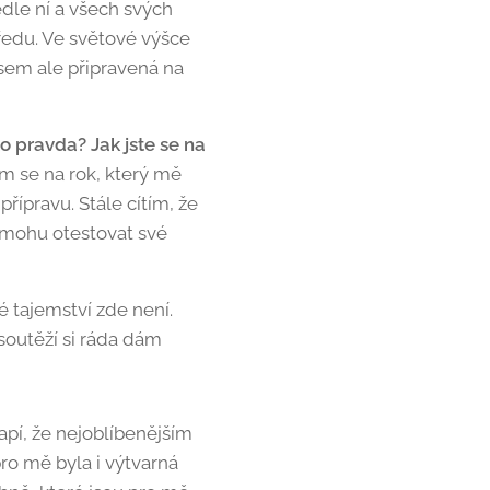
edle ní a všech svých
předu. Ve světové výšce
jsem ale připravená na
to pravda? Jak jste se na
ím se na rok, který mě
řípravu. Stále cítím, že
e mohu otestovat své
 tajemství zde není.
soutěží si ráda dám
pí, že nejoblíbenějším
o mě byla i výtvarná