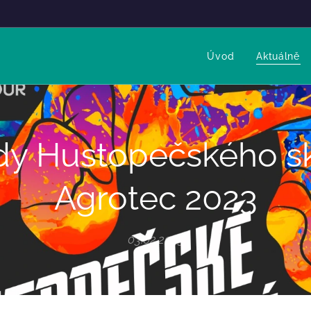
Úvod
Aktuálně
y Hustopečského s
Agrotec 2023
03.02.2023