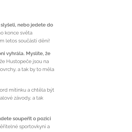
slyšeli, nebo jedete do
ho konce světa
m letos součástí dění!
i vyhrála. Myslíte, že
 že Hustopeče jsou na
ovrchy, a tak by to měla
rd mítinku a chtěla být
halové závody, a tak
dete soupeřit o pozici
řitelné sportovkyni a