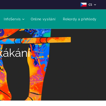
CS
InfoServis
Online vysílání
Rekordy a přehledy
kákání