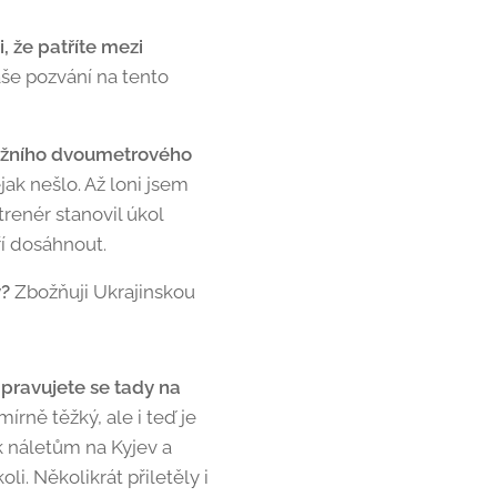
, že patříte mezi
aše pozvání na tento
stižního dvoumetrového
ak nešlo. Až loni jsem
trenér stanovil úkol
ří dosáhnout.
y?
Zbožňuji Ukrajinskou
ipravujete se tady na
írně těžký, ale i teď je
k náletům na Kyjev a
i. Několikrát přiletěly i