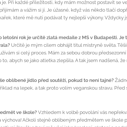
 je. Při každé příležitosti, kdy mám možnost postavit se v
 přijímám a vážím si jí. Je úžasné, když vás někdo tlačí do
škařek, které mě nutí podávat ty nejlepší výkony. Vždycky 
letošní rok je určitě zlatá medaile z MS v Budapešti. Je 
vala?
Určitě je mým cílem obhájit titul mistryně světa. Těš
 a užívám si celý proces. Mám za sebou dobrou předsezonní p
o, abych se jako atletka zlepšila. A tak jsem nadšená, ž
vaše oblíbené jídlo před soutěží, pokud to není tajné?
Žádné
říklad na lepek, a tak proto volím veganskou stravu. Před 
předmět ve škole?
Vzhledem k volbě povolání vás nepřekva
výchova! Ačkoli stejně oblíbeným předmětem ve škole pr