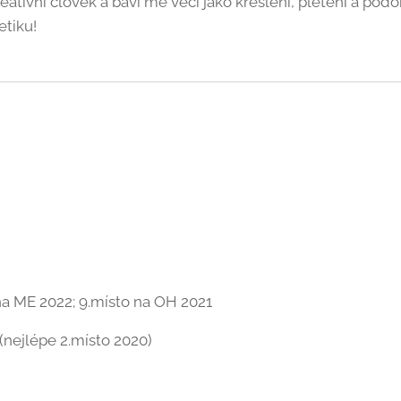
ativní člověk a baví mě věci jako kreslení, pletení a pod
tiku!
 na ME 2022; 9.místo na OH 2021
 (nejlépe 2.místo 2020)