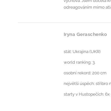
výchova. Jsem docela kre
odreagováním mimo atle
Iryna Geraschenko
stát: Ukrajina (UKR)
world ranking: 3.
osobní rekord: 200 cm
největší úspěch: stříbro
starty v Hustopečích: 6x