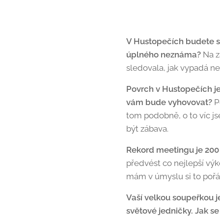
V Hustopečích budete ská
úplného neznáma?
Na z
sledovala, jak vypadá ne
Povrch v Hustopečích je 
vám bude vyhovovat?
P
tom podobně, o to víc js
být zábava.
Rekord meetingu je 20
předvést co nejlepší výk
mám v úmyslu si to pořádn
Vaší velkou soupeřkou j
světové jedničky. Jak se