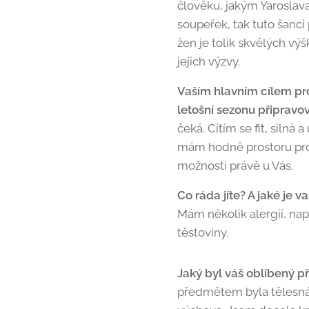
člověku, jakým Yaroslava
soupeřek, tak tuto šanci
žen je tolik skvělých vý
jejich výzvy.
Vaším hlavním cílem pro 
letošní sezonu připravo
čeká. Cítím se fit, silná
mám hodně prostoru pro t
možnosti právě u Vás.
Co ráda jíte? A jaké je 
Mám několik alergií, nap
těstoviny.
Jaký byl váš oblíbený 
předmětem byla tělesná 