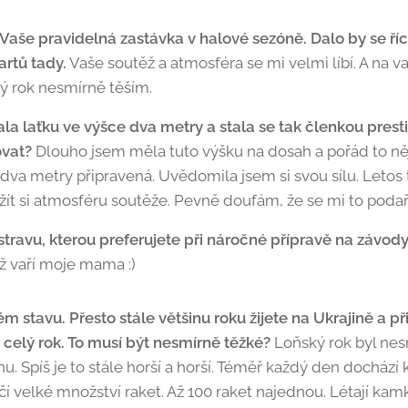
aše pravidelná zastávka v halové sezóně. Dalo by se říci
rtů tady.
Vaše soutěž a atmosféra se mi velmi líbí. A na v
ý rok nesmírně těším.
ala laťku ve výšce dva metry a stala se tak členkou pre
ovat?
Dlouho jsem měla tuto výšku na dosah a pořád to něj
 dva metry připravená. Uvědomila jsem si svou sílu. Letos 
žít si atmosféru soutěže. Pevně doufám, že se mi to poda
stravu, kterou preferujete při náročné přípravě na závod
ž vaří moje mama :)
 stavu. Přesto stále většinu roku žijete na Ukrajině a př
 celý rok. To musí být nesmírně těžké?
Loňský rok byl nesm
. Spíš je to stále horší a horší. Téměř každý den dochází 
 velké množství raket. Až 100 raket najednou. Létají kamkol