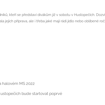
íků, kteří se představí divákům již v sobotu v Hustopečích. Dozvít
ala jejich příprava, ale i třeba jaké mají rádi jídlo nebo oblíbené ro
na halovém MS 2022
 Hustopečích bude startovat poprvé