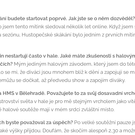
í budete startovat poprvé. Jak jste se o něm dozvěděl
to jsem tento mítink sledoval několik let online. Když jsem
u sezónu, Hustopečské skákání bylo jedním z prvních mítin
n nestartují často v hale. Jaké máte zkušenosti s halovými
čích?
Mým jediným halovým závodem, který jsem do této 
lo se mi, že diváci jsou mnohem blíž k dění a zapojují se
emůžu se dočkat, až předvedu show a zapojím diváky.
na HMS v Bělehradě. Považujete to za svůj dosavadní vrch
rovství světa v hale je pro mě stejným vrcholem jako vít
alové soutěže mají v mém srdci zvláštní místo.
ch byste považoval za úspěch?
Po velké soutěžní pauze j
, jaké výšky přijdou. Doufám, že skočím alespoň 2,30 a možn