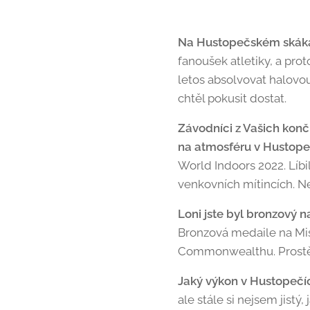
Na Hustopečském skákán
fanoušek atletiky, a pro
letos absolvovat halovo
chtěl pokusit dostat.
Závodníci z Vašich konči
na atmosféru v Hustope
World Indoors 2022. Líbi
venkovních mítincích. N
Loni jste byl bronzový 
Bronzová medaile na Mist
Commonwealthu. Prostě h
Jaký výkon v Hustopečí
ale stále si nejsem jistý