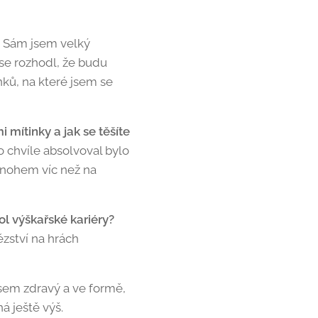
?
Sám jsem velký
 se rozhodl, že budu
ků, na které jsem se
 mítinky a jak se těšíte
chvíle absolvoval bylo
 mnohem víc než na
ol výškařské kariéry?
ězství na hrách
sem zdravý a ve formě,
á ještě výš.