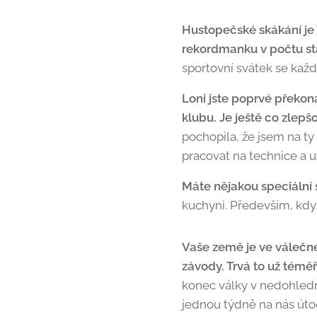
Hustopečské skákání je V
rekordmanku v počtu sta
sportovní svátek se každ
Loni jste poprvé překon
klubu. Je ještě co zlepš
pochopila, že jsem na ty
pracovat na technice a u
Máte nějakou speciální 
kuchyni. Především, kdy
Vaše země je ve válečném
závody. Trvá to už téměř
konec války v nedohlednu
jednou týdně na nás útočí