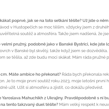
kat poprvé, jak se na toto setkání těšíte? Už jste o něm 
ávod v Hustopečích se moc těším, vždycky jsem z druhé
uvěřitelná soutěž a atmosféra. Takže jsem nadšená, že jse
velmi pružný, podobně jako v Banské Bystrici, kde jste lon
ovrch v Banské byl skvělý, takže když jsem se dozvěděla,
em se těšila, až zde budu moci skákat. Mám ráda pružné p
0 cm. Máte ambice ho překonat?
Ráda bych překonala reko
on. Je to moje první soutěž roku 2023, moje letošní první 
ě užít. Užít si atmosféru a zjistit, co dokážu předvést.
e Yaroslava Mahuchikh z Ukrajiny. Pravděpodobně s ní bu
 na tento takzvaný duel těšíte?
Mám velký respekt k neuvě