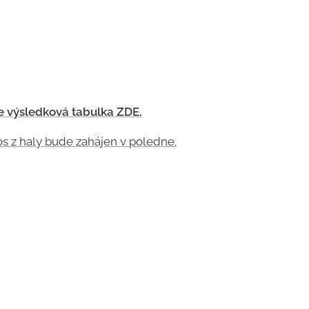
e výsledková tabulka ZDE.
s z haly bude zahájen v poledne.