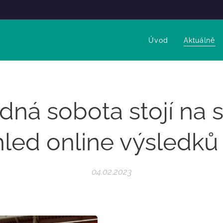
Úvod
Aktuálně
ná sobota stojí na s
led online výsledků
04.02.2023