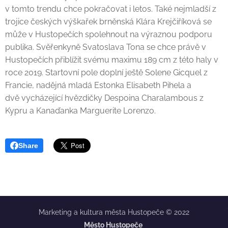
v tomto trendu chce pokračovat i letos. Také nejmladší z
trojice českých výškařek brněnská Klára Krejčiříková se
může v Hustopečích spolehnout na výraznou podporu
publika. Svěřenkyně Svatoslava Tona se chce právě v
Hustopečích přiblížit svému maximu 189 cm z této haly v
roce 2019. Startovní pole doplní ještě Solene Gicquel z
Francie, nadějná mladá Estonka Elisabeth Pihela a
dvě vycházející hvězdičky Despoina Charalambous z
Kypru a Kanaďanka Marguerite Lorenzo.
Share
Marketing a kultura města Hustopeče © 2022
Město Hustopeče