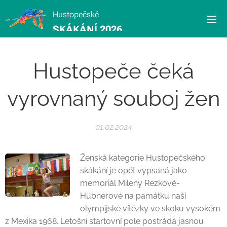
Hustopečské
SKÁKÁNÍ 2026
Hustopeče čeká
vyrovnaný souboj žen
01.02.2024
Ženská kategorie Hustopečského
skákání je opět vypsaná jako
memoriál Mileny Rezkové-
Hübnerové na památku naší
olympijské vítězky ve skoku vysokém
z Mexika 1968. Letošní startovní pole postrádá jasnou