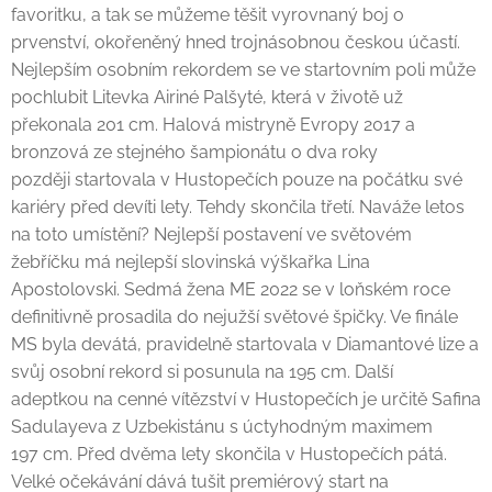
favoritku, a tak se můžeme těšit vyrovnaný boj o
prvenství, okořeněný hned trojnásobnou českou účastí.
Nejlepším osobním rekordem se ve startovním poli může
pochlubit Litevka Airiné Palšyté, která v životě už
překonala 201 cm. Halová mistryně Evropy 2017 a
bronzová ze stejného šampionátu o dva roky
později startovala v Hustopečích pouze na počátku své
kariéry před devíti lety. Tehdy skončila třetí. Naváže letos
na toto umístění? Nejlepší postavení ve světovém
žebříčku má nejlepší slovinská výškařka Lina
Apostolovski. Sedmá žena ME 2022 se v loňském roce
definitivně prosadila do nejužší světové špičky. Ve finále
MS byla devátá, pravidelně startovala v Diamantové lize a
svůj osobní rekord si posunula na 195 cm. Další
adeptkou na cenné vítězství v Hustopečích je určitě Safina
Sadulayeva z Uzbekistánu s úctyhodným maximem
197 cm. Před dvěma lety skončila v Hustopečích pátá.
Velké očekávání dává tušit premiérový start na