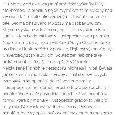
jihu Moravy od extravagantní americké výškařky Iniky
McPherson. Ta proslula nejen svými kvalitními výkony nad
vysokou laťkou, ale také výrazným tetováním po celém
těle. Sedmá z halového MS 2018 má osobák 196 cm.
Stejnou výšku už zdolala i nejlepší finská výškařka Ella
Junilla, která bude mít také v Hustopečích svou premiéru.
Naproti tomu ukrajinskou výškařku Yuliya Chumachenko
uvidíme v Hustopečích už pošesté. Nejlepší výkon vítězky
Univerziády 2019 je 194 cm. Soutěž žen nabídne také
unikátní souboj tří našich nejlepších výškařek.
Nejzkušenější z nich je bezesporu Michaela Hrubá. Bývalá
juniorská mistryně světa i Evropy a finalistka světových i
evropských šampionátů dospělých bude mít v
Hustopečích téměř domácí prostředí, protože pochází z
nedalekého Brna. V posledních dnech má velmi dobrou
formu, která by mohla v Hustopečích gradovat. Její o tři
roky mladší tréninková partnerka Denisa Pešová si v
minulém roce vylepšila své osobní maximum na 188 cm a